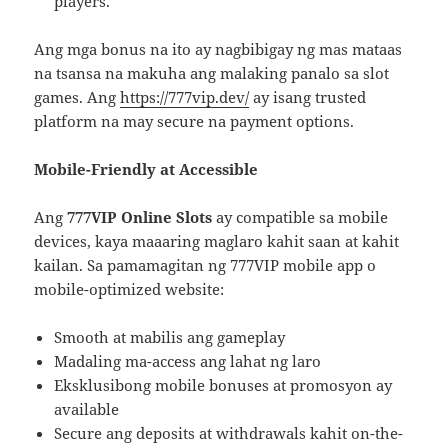
players.
Ang mga bonus na ito ay nagbibigay ng mas mataas
na tsansa na makuha ang malaking panalo sa slot
games. Ang
https://777vip.dev/
ay isang trusted
platform na may secure na payment options.
Mobile-Friendly at Accessible
Ang
777VIP Online Slots
ay compatible sa mobile
devices, kaya maaaring maglaro kahit saan at kahit
kailan. Sa pamamagitan ng 777VIP mobile app o
mobile-optimized website:
Smooth at mabilis ang gameplay
Madaling ma-access ang lahat ng laro
Eksklusibong mobile bonuses at promosyon ay
available
Secure ang deposits at withdrawals kahit on-the-