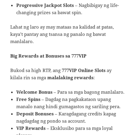
Progressive Jackpot Slots
– Nagbibigay ng life-
changing prizes sa bawat spin.
Lahat ng laro ay may mataas na kalidad at patas,
kaya’t pantay ang tsansa ng panalo ng bawat
manlalaro.
Big Rewards at Bonuses sa 777VIP
Bukod sa high RTP, ang
777VIP Online Slots
ay
kilala rin sa mga
malalaking rewards
:
Welcome Bonus
– Para sa mga bagong manlalaro.
Free Spins
– Dagdag na pagkakataon upang
manalo nang hindi gumagastos ng sariling pera.
Deposit Bonuses
– Karagdagang credits kapag
nagdagdag ng pondo sa account.
VIP Rewards
– Eksklusibo para sa mga loyal