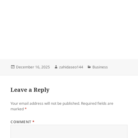
Posted
Author
Categories
December 16, 2025
zahidaseo144
Business
on
Leave a Reply
Your email address will not be published.
Required fields are
marked
*
COMMENT
*