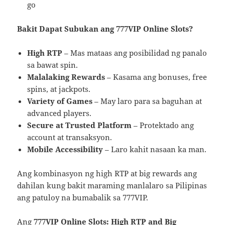
go
Bakit Dapat Subukan ang 777VIP Online Slots?
High RTP
– Mas mataas ang posibilidad ng panalo
sa bawat spin.
Malalaking Rewards
– Kasama ang bonuses, free
spins, at jackpots.
Variety of Games
– May laro para sa baguhan at
advanced players.
Secure at Trusted Platform
– Protektado ang
account at transaksyon.
Mobile Accessibility
– Laro kahit nasaan ka man.
Ang kombinasyon ng high RTP at big rewards ang
dahilan kung bakit maraming manlalaro sa Pilipinas
ang patuloy na bumabalik sa 777VIP.
Ang
777VIP Online Slots: High RTP and Big