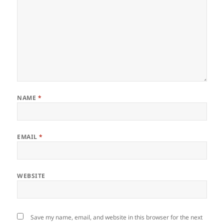
NAME
*
EMAIL
*
WEBSITE
Save my name, email, and website in this browser for the next